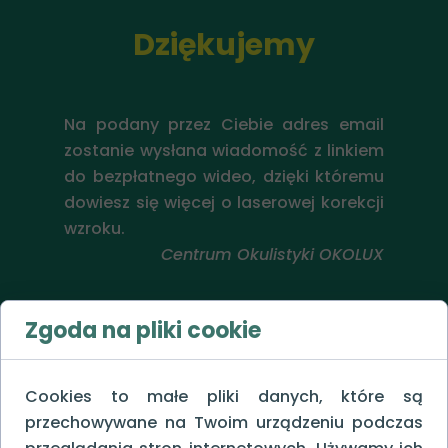
Dziękujemy
Na podany przez Ciebie adres email
zostanie wysłana wiadomość z linkiem
do bezpłatnego wideo, dzięki któremu
Co
dowiesz się więcej o laserowej korekcji
ko
wzroku.
Centrum Okulistyki OKOLUX
Zgoda na pliki cookie
Cookies to małe pliki danych, które są
przechowywane na Twoim urządzeniu podczas