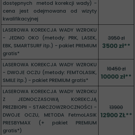
dostępnych metod korekcji wady) -
cena jest odejmowana od wizyty
kwalifikacyjnej
LASEROWA KOREKCJA WADY WZROKU
- JEDNO OKO (metody: PRK, LASEK,
3950 zł
3500 zł**
EBK, SMARTSURF itp.) - pakiet PREMIUM
gratis*
LASEROWA KOREKCJA WADY WZROKU
10450 zł
- DWOJE OCZU (metody: FEMTOLASIK,
10000 zł**
SMILE itp.) - pakiet PREMIUM gratis*
LASEROWA KOREKCJA WADY WZROKU
Z JEDNOCZASOWĄ KOREKCJĄ
PREZBIOPII - STARCZOWZROCZNOŚCI -
13900
12900 ZŁ**
DWOJE OCZU, METODA FetmoLASIK
PRESBYMAX (+ pakiet PREMIUM
gratis*)