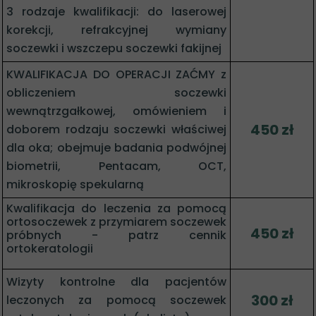
3 rodzaje kwalifikacji: do laserowej
korekcji, refrakcyjnej wymiany
soczewki i wszczepu soczewki fakijnej
KWALIFIKACJA DO OPERACJI ZAĆMY z
obliczeniem soczewki
wewnątrzgałkowej, omówieniem i
450 zł
doborem rodzaju soczewki właściwej
dla oka; obejmuje badania podwójnej
biometrii, Pentacam, OCT,
mikroskopię spekularną
Kwalifikacja do leczenia za pomocą
ortosoczewek z przymiarem soczewek
450 zł
próbnych - patrz cennik
ortokeratologii
Wizyty kontrolne dla pacjentów
300 zł
leczonych za pomocą soczewek