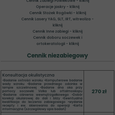
Cennik Zabiegi Powiekowe - kliknij
Operacje jaskry - kliknij
Cennik Stożek Rogówki - kliknij
Cennik Lasery YAG, SLT, IRT, witreoliza -
kliknij
Cennik Inne zabiegi - kliknij
Cennik doboru soczewek i
ortokeratologii - kliknij
Cennik niezabiegowy
Konsultacja okulistyczna
•Badanie ostrości wzroku •Komputerowe badanie
wady wzroku •Badanie przedniego odcinka w
lampie szczelinowej •Badanie dna oka przy
270 zł
pomocy soczewki Volka lub oftalmoskopu
•Badanie ciśnienia wewnątrzgałkowego •Dobór
korekcji okularowej do dali i bliży •Ewentualna
kwalifkacja do leczenia zabiegowego •wydanie
recepty i ew. skierowania do operacji •Karta
informacyjna (szczegółowy opis badań)