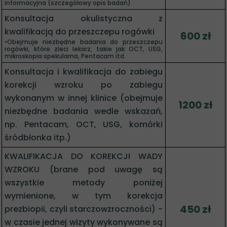
informacyjna (szczegółowy opis badań)
Konsultacja okulistyczna z
kwalifikacją do przeszczepu rogówki
600 zł
•Obejmuje niezbędne badania do przeszczepu
rogówki, które zleci lekarz, takie jak OCT, USG,
mikroskopia spekularna, Pentacam itd.
Konsultacja i kwalifikacja do zabiegu
korekcji wzroku po zabiegu
wykonanym w innej klinice (obejmuje
1200 zł
niezbędne badania wedle wskazań,
np. Pentacam, OCT, USG, komórki
śródbłonka itp.)
KWALIFIKACJA DO KOREKCJI WADY
WZROKU (brane pod uwagę są
wszystkie metody poniżej
wymienione, w tym korekcja
450 zł
prezbiopii, czyli starczowzroczności) -
w czasie jednej wizyty wykonywane są