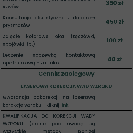
350 zł
szwów
Konsultacja okulistyczna z doborem
450 zł
pryzmatów
Zdjęcie kolorowe oka (tęczówki,
100 zł
spojówki itp.)
Leczenie soczewką kontaktową
40 zł
opatrunkową - za 1 oko
Cennik zabiegowy
LASEROWA KOREKCJA WAD WZROKU
Gwarancja dokorekcji na laserową
korekcję wzroku - kliknij
link
KWALIFIKACJA DO KOREKCJI WADY
WZROKU (brane pod uwagę są
wszystkie metody poniżej