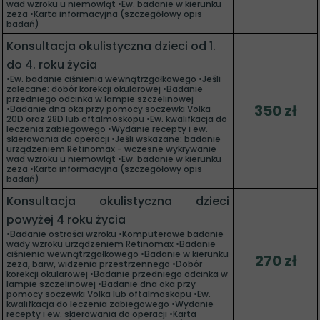
wad wzroku u niemowląt •Ew. badanie w kierunku
zeza •Karta informacyjna (szczegółowy opis
badań)
Konsultacja okulistyczna dzieci od 1.
do 4. roku życia
•Ew. badanie ciśnienia wewnątrzgałkowego •Jeśli
zalecane: dobór korekcji okularowej •Badanie
przedniego odcinka w lampie szczelinowej
350 zł
•Badanie dna oka przy pomocy soczewki Volka
20D oraz 28D lub oftalmoskopu •Ew. kwalifkacja do
leczenia zabiegowego •Wydanie recepty i ew.
skierowania do operacji •Jeśli wskazane: badanie
urządzeniem Retinomax - wczesne wykrywanie
wad wzroku u niemowląt •Ew. badanie w kierunku
zeza •Karta informacyjna (szczegółowy opis
badań)
Konsultacja okulistyczna dzieci
powyżej 4 roku życia
•Badanie ostrości wzroku •Komputerowe badanie
wady wzroku urządzeniem Retinomax •Badanie
ciśnienia wewnątrzgałkowego •Badanie w kierunku
270 zł
zeza, barw, widzenia przestrzennego •Dobór
korekcji okularowej •Badanie przedniego odcinka w
lampie szczelinowej •Badanie dna oka przy
pomocy soczewki Volka lub oftalmoskopu •Ew.
kwalifkacja do leczenia zabiegowego •Wydanie
recepty i ew. skierowania do operacji •Karta