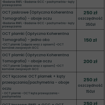
•Badanie RNFL • Badanie GCC • pachymetria • kąty
przesączania
250 zł
OCT jaskrowe (Optyczna Koherentna
Tomografia) - oboje oczu
oszczędność
•Badanie RNFL • Badanie GCC • pachymetria • kąty
350zł
przesączania
OCT plamki (Optyczna Koherentna
150 zł
Tomografia) - jedno oko
•OCT plamki (zdjęcia wraz z opisem) •OCT
komórek zwojowych GCC
OCT plamki (Optyczna Koherentna
200 zł
Tomografia) - oboje oczu
•OCT plamki (zdjęcia wraz z opisem) •OCT
komórek zwojowych GCC
OCT łączone: OCT plamek + kąty
250 zł
przesączania/pachymetria - oboje
oszczędność
oczu
150zł
• OCT plamki • OCT kąta przesączania •
pachymetria
250 zł
OCT łączone: RNFL + GCC + OCT