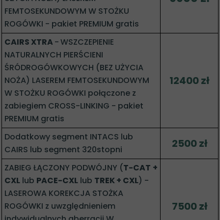
FEMTOSEKUNDOWYM W STOŻKU
ROGÓWKI - pakiet PREMIUM gratis
CAIRS XTRA
-
WSZCZEPIENIE
NATURALNYCH PIERŚCIENI
ŚRÓDROGÓWKOWYCH (BEZ UŻYCIA
12400 zł
NOŻA) LASEREM FEMTOSEKUNDOWYM
W STOŻKU ROGÓWKI połączone z
zabiegiem CROSS-LINKING - pakiet
PREMIUM gratis
Dodatkowy segment INTACS lub
2500 zł
CAIRS lub segment 320stopni
ZABIEG ŁĄCZONY PODWÓJNY (
T-CAT
+
CXL
lub
PACE-CXL
lub
TREK + CXL
) -
LASEROWA KOREKCJA STOŻKA
7500 zł
ROGÓWKI z uwzględnieniem
indywidualnych aberracji W