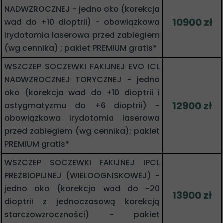
NADWZROCZNEJ - jedno oko (korekcja
10900 zł
wad do +10 dioptrii) - obowiązkowa
irydotomia laserowa przed zabiegiem
(wg cennika) ; pakiet PREMIUM gratis*
WSZCZEP SOCZEWKI FAKIJNEJ EVO ICL
NADWZROCZNEJ TORYCZNEJ - jedno
oko (korekcja wad do +10 dioptrii i
12900 z
ł
astygmatyzmu do +6 dioptrii) -
obowiązkowa irydotomia laserowa
przed zabiegiem (wg cennika); pakiet
PREMIUM gratis*
WSZCZEP SOCZEWKI FAKIJNEJ IPCL
PREZBIOPIJNEJ (WIELOOGNISKOWEJ) -
jedno oko (korekcja wad do -20
13900 zł
dioptrii z jednoczasową korekcją
starczowzroczności) - pakiet