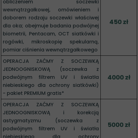
obliczeniem soczewki
wewnątrzgałkowej, omówieniem i
doborem rodzaju soczewki właściwej
450 zł
dla oka; obejmuje badania podwójnej
biometrii, Pentacam, OCT siatkówki i
rogówki, mikroskopię spekularną,
pomiar ciśnienia wewnątrzgałkowego
OPERACJA ZAĆMY Z SOCZEWKĄ
JEDNOOGNISKOWĄ (soczewka z
4000 zł
podwójnym filtrem UV i światła
niebieskiego dla ochrony siatkówki)
- pakiet PREMIUM gratis*
OPERACJA ZAĆMY Z SOCZEWKĄ
JEDNOOGNISKOWĄ i korekcją
astygmatyzmu (soczewka z
5000 zł
podwójnym filtrem UV i światła
niebieskiego dla ochrony