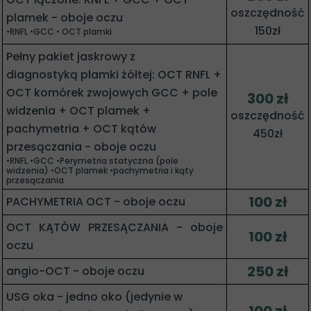
oszczędność
plamek - oboje oczu
150zł
•RNFL •GCC • OCT plamki
Pełny pakiet jaskrowy z
diagnostyką plamki żółtej: OCT RNFL +
OCT komórek zwojowych GCC + pole
300 zł
widzenia + OCT plamek +
oszczędność
pachymetria + OCT kątów
450zł
przesączania - oboje oczu
•RNFL •GCC •Perymetria statyczna (pole
widzenia) •OCT plamek •pachymetria i kąty
przesączania
100 zł
PACHYMETRIA OCT - oboje oczu
OCT KĄTÓW PRZESĄCZANIA - oboje
100 zł
oczu
250 zł
angio-OCT - oboje oczu
USG oka - jedno oko (jedynie w