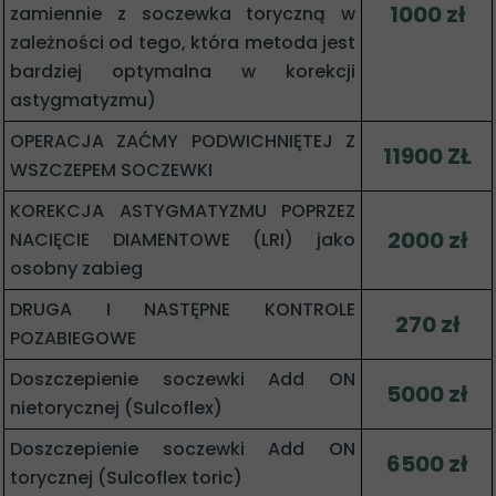
1000 zł
zamiennie z soczewka toryczną w
zależności od tego, która metoda jest
bardziej optymalna w korekcji
astygmatyzmu)
OPERACJA ZAĆMY PODWICHNIĘTEJ Z
11900 ZŁ
WSZCZEPEM SOCZEWKI
KOREKCJA ASTYGMATYZMU POPRZEZ
2000 zł
NACIĘCIE DIAMENTOWE (LRI) jako
osobny zabieg
DRUGA I NASTĘPNE KONTROLE
270 zł
POZABIEGOWE
Doszczepienie soczewki Add ON
5000 zł
nietorycznej (Sulcoflex)
Doszczepienie soczewki Add ON
6500 zł
torycznej (Sulcoflex toric)