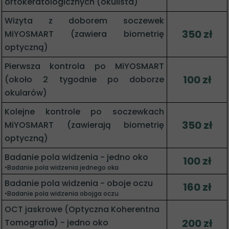
ortokeratologicznych (okulista)
Wizyta z doborem soczewek
350 zł
MiYOSMART (zawiera biometrię
optyczną)
Pierwsza kontrola po MiYOSMART
100 zł
(około 2 tygodnie po doborze
okularów)
Kolejne kontrole po soczewkach
350 zł
MiYOSMART (zawierają biometrię
optyczną)
Badanie pola widzenia - jedno oko
100 zł
•Badanie pola widzenia jednego oka
Badanie pola widzenia - oboje oczu
160 zł
•Badanie pola widzenia obojga oczu
OCT jaskrowe (Optyczna Koherentna
200 zł
Tomografia) - jedno oko