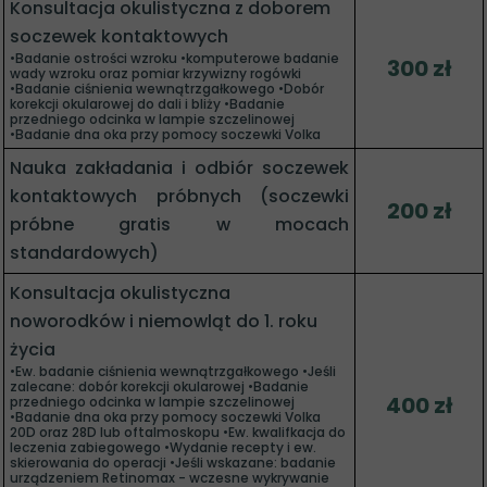
Konsultacja okulistyczna z doborem
soczewek kontaktowych
•Badanie ostrości wzroku •komputerowe badanie
300 zł
wady wzroku oraz pomiar krzywizny rogówki
•Badanie ciśnienia wewnątrzgałkowego •Dobór
korekcji okularowej do dali i bliży •Badanie
przedniego odcinka w lampie szczelinowej
•Badanie dna oka przy pomocy soczewki Volka
Nauka zakładania i odbiór soczewek
kontaktowych próbnych (soczewki
200 zł
próbne gratis w mocach
standardowych)
Konsultacja okulistyczna
noworodków i niemowląt do 1. roku
życia
•Ew. badanie ciśnienia wewnątrzgałkowego •Jeśli
zalecane: dobór korekcji okularowej •Badanie
400 zł
przedniego odcinka w lampie szczelinowej
•Badanie dna oka przy pomocy soczewki Volka
20D oraz 28D lub oftalmoskopu •Ew. kwalifkacja do
leczenia zabiegowego •Wydanie recepty i ew.
skierowania do operacji •Jeśli wskazane: badanie
urządzeniem Retinomax - wczesne wykrywanie