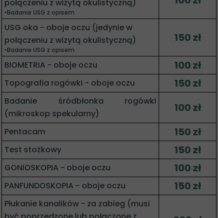
100 zł
połączeniu z wizytą okulistyczną)
•Badanie USG z opisem
USG oka - oboje oczu (jedynie w
150 zł
połączeniu z wizytą okulistyczną)
•Badanie USG z opisem
100 zł
BIOMETRIA - oboje oczu
150 zł
Topografia rogówki - oboje oczu
Badanie śródbłonka rogówki
100 zł
(mikroskop spekularny)
150 zł
Pentacam
150 zł
Test stożkowy
100 zł
GONIOSKOPIA - oboje oczu
150 zł
PANFUNDOSKOPIA - oboje oczu
Płukanie kanalików - za zabieg (musi
być poprzedzone lub połączone z