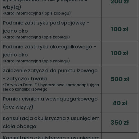
200 zł
wizytą)
•Karta informacyjna ( opis zabiegu)
Podanie zastrzyku pod spojówkę -
100 zł
jedno oko
•Karta informacyjna (opis zabiegu)
Podanie zastrzyku okołogałkowego -
100 zł
jedno oko
•Karta informacyjna (opis zabiegu)
Założenie zatyczki do punktu łzowego
500 zł
- zatyczka trwała
•Zatyczka Form-Fit hydrożelowa samoadaptująca
się do kanalika łzowego
Pomiar ciśnienia wewnątrzgałkowego
40 zł
(bez wizyty)
Konsultacja okulistyczna z usunięciem
350 zł
ciała obcego
Konsultacja okulistyczna z usunięciem