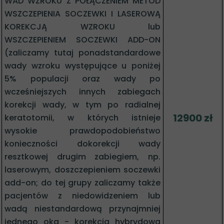
WAD WZROKU Z POŁĄCZENIEM METOD
WSZCZEPIENIA SOCZEWKI I LASEROWĄ
KOREKCJĄ WZROKU lub
WSZCZEPIENIEM SOCZEWKI ADD-ON
(zaliczamy tutaj ponadstandardowe
wady wzroku występujące u poniżej
5% populacji oraz wady po
wcześniejszych innych zabiegach
korekcji wady, w tym po radialnej
12900 zł
keratotomii, w których istnieje
wysokie prawdopodobieństwo
konieczności dokorekcji wady
resztkowej drugim zabiegiem, np.
laserowym, doszczepieniem soczewki
add-on; do tej grupy zaliczamy także
pacjentów z niedowidzeniem lub
wadą niestandardową przynajmniej
jednego oka - korekcja hybrydowa