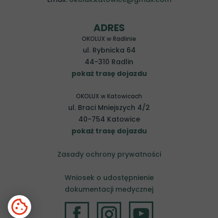
ADRES
OKOLUX w Radlinie
ul. Rybnicka 64
44-310 Radlin
pokaż trasę dojazdu
OKOLUX w Katowicach
ul. Braci Mniejszych 4/2
40-754 Katowice
pokaż trasę dojazdu
Zasady ochrony prywatności
Wniosek o udostępnienie
dokumentacji medycznej