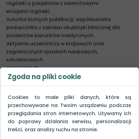
rogówki u pacjentów z nawrotowymi
erozjami rogówki.
Autorka licznych publikacji, współautorka
podręcznika z zakresu okulistyki klinicznej dla
studentów kierunków medycznych.
Aktywnie uczestniczy w krajowych oraz
zagranicznych zjazdach naukowych,
szkoleniowych
oraz kursach.
Zgoda na pliki cookie
Posiada doświadczenie w zakresie badań
klinicznych jako koordynator oraz badacz.
Członek Polskiego Towarzystwa Okulistycznego
Cookies to małe pliki danych, które są
oraz Europejskiego Towarzystwa
przechowywane na Twoim urządzeniu podczas
Chirurgów Zaćmy i Chirurgów Refrakcyjnych.
przeglądania stron internetowych. Używamy ich
Zajmuje się diagnostyką i leczeniem chorób oczu,
do poprawy działania serwisu, personalizacji
ze szczególnym uwzględnieniem jaskry,
treści, oraz analizy ruchu na stronie.
chorób rogówki, zaćmy oraz chorób siatkówki.