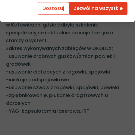
Doświadczenie zawodowe zdobyła w
Dostosuj
Zezwól na wszystkie
Uniwersyteckim Centrum Klinicznym im. prof. K.
Gibińskiego Śląskiego Uniwersytetu Medycznego
w Katowicach, gdzie odbyła szkolenie
specjalizacyjne i aktualnie pracuje tam jako
starszy asystent.
Zakres wykonywanych zabiegów w OKOLUX:
-usuwanie drobnych guzków/zmian powiek i
gradówek
-usuwanie ciał obcych z rogówki, spojówki
-iniekcje podspojówkowe
-usuwanie szwów z rogówki, spojówki, powieki
-zgłębnikowanie, płukanie dróg łzowych u
dorosłych
-YAG-kapsulotomia laserowa, IRT