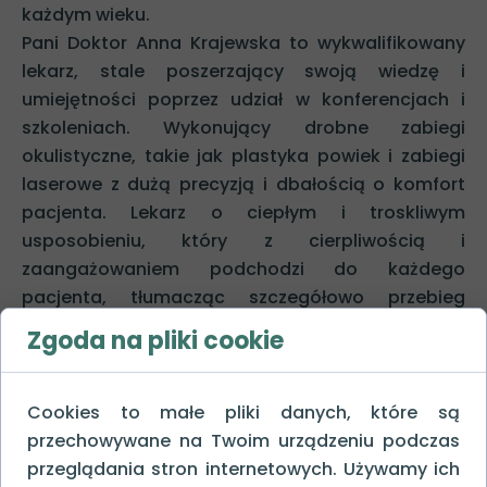
każdym wieku.
Pani Doktor Anna Krajewska to wykwalifikowany
lekarz, stale poszerzający swoją wiedzę i
umiejętności poprzez udział w konferencjach i
szkoleniach. Wykonujący drobne zabiegi
okulistyczne, takie jak plastyka powiek i zabiegi
laserowe z dużą precyzją i dbałością o komfort
pacjenta. Lekarz o ciepłym i troskliwym
usposobieniu, który z cierpliwością i
zaangażowaniem podchodzi do każdego
pacjenta, tłumacząc szczegółowo przebieg
badania i dobór optymalnej terapii.
Zgoda na pliki cookie
W ofercie Pani Doktor Anny Krajewskiej znajdą
Państwo:
Kompleksowe badanie okulistyczne dla
Cookies to małe pliki danych, które są
dorosłych i dzieci, obejmujące m.in. badanie
przechowywane na Twoim urządzeniu podczas
ostrości wzroku, pola widzenia, ciśnienia
przeglądania stron internetowych. Używamy ich