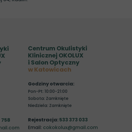
Centrum Okulistyki
yki
Klinicznej OKOLUX
UX
i Salon Optyczny
y
w Katowicach
Godziny otwarcia:
Pon-Pt: 10:00-21:00
Sobota: Zamknięte
Niedziela: Zamknięte
Rejestracja:
533 373 033
 758
Email:
cokokolux@gmail.com
ail.com