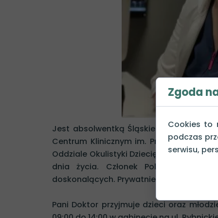
Sztuczna tęczówka
zobacz więcej...
Zgoda na 
Cookies to 
Jest absolwentką Śląskiego Uniwersyte
podczas prz
Centrum Klinicznym im. Prof. K. Gibiński
serwisu, pers
Oddziale Okulistyki Dziecięcej UCK w Kato
dnia życia. Członek Polskiego Towar
doskonalących. Prywatnie mama dwóch có
Pani Doktor przyjmuje dzieci oraz młodzi
09:00 do 14:00 w gabinecie na ul. Rybnickie