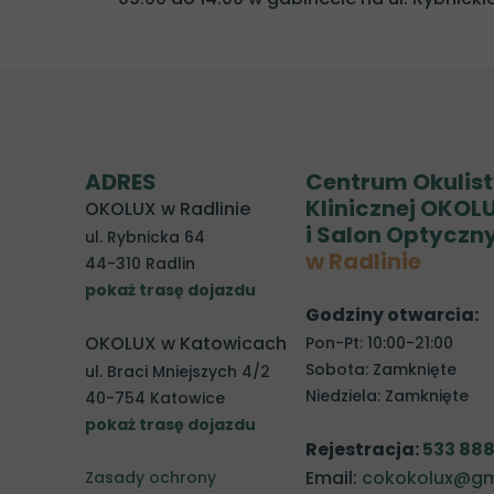
ADRES
Centrum Okulist
Klinicznej OKOL
OKOLUX w Radlinie
i Salon Optyczn
ul. Rybnicka 64
w Radlinie
44-310 Radlin
pokaż trasę dojazdu
Godziny otwarcia:
OKOLUX w Katowicach
Pon-Pt: 10:00-21:00
Sobota: Zamknięte
ul. Braci Mniejszych 4/2
Niedziela: Zamknięte
40-754 Katowice
pokaż trasę dojazdu
Rejestracja:
533 888
Email:
cokokolux@gm
Zasady ochrony