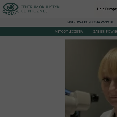
LASEROWA KOREKCJA WZROKU
METODY LECZENIA
ZABIEGI POWI
Korekcja wad wzroku PREMIUM
Wszczep soczewki fakijnej Visian ICL
Laserowa korekcja wzroku
Usuwanie zaćmy
Ortokeratologia
Okuloplastyka
Okulistyka dziecięca
Pierścienie śródrogówkowe INTACS
AMD