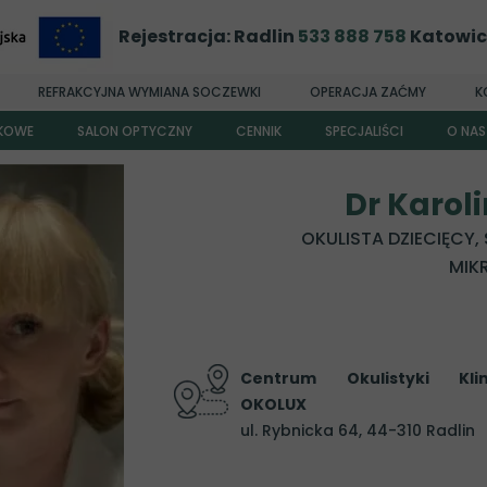
Rejestracja: Radlin
533 888 758
Katowi
REFRAKCYJNA WYMIANA SOCZEWKI
OPERACJA ZAĆMY
K
EKOWE
SALON OPTYCZNY
CENNIK
SPECJALIŚCI
O NAS
Dr n. med. Gracjan
Kim j
Dr Karol
Dr n. med. Barb
OKULISTA DZIECIĘCY
Dr n. med. Agnie
MIK
Dr Kat
Dr Karol
Dr n. med.
Centrum Okulistyki Klini
OKOLUX
Dr n. med.
ul. Rybnicka 64, 44-310 Radlin
Dr n. med. Dan
Dr Ann