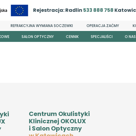
Rejestracja: Radlin
533 888 758
Katowi
REFRAKCYJNA WYMIANA SOCZEWKI
OPERACJA ZAĆMY
K
EKOWE
SALON OPTYCZNY
CENNIK
SPECJALIŚCI
O NAS
Dr n. med. Gracjan
Kim j
Dr n. med. Barb
Dr n. med. Agnie
Dr Kat
Dr Karol
Dr n. med.
Centrum Okulistyki
yki
Dr n. med.
Klinicznej OKOLUX
UX
Dr n. med. Dan
i Salon Optyczny
y
w Katowicach
Dr Ann