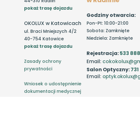
w Radlinie
44-310 Radlin
pokaż trasę dojazdu
Sztuczna tęczówka
Godziny otwarcia:
zobacz więcej...
OKOLUX w Katowicach
Pon-Pt: 10:00-21:00
Sobota: Zamknięte
ul. Braci Mniejszych 4/2
Niedziela: Zamknięte
40-754 Katowice
pokaż trasę dojazdu
Rejestracja:
533 888
Email:
cokokolux@gm
Zasady ochrony
prywatności
Salon Optyczny:
731
Email:
optyk.okolux@
Wniosek o udostępnienie
dokumentacji medycznej