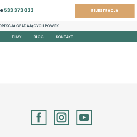
ce
533 373 033
REJESTRACJA
OREKCJA OPADAJĄCYCH POWIEK
FILMY
BLOG
KONTAKT
a Fijałkowska-Cmokowicz
esteśmy?
ara Rybus-Kalinowska
FAQ
szka Urgacz-Lechowicz
arzyna Ryt
ina Barańska
 Beata Węglarz
 Łukasz Drzyzga
iela Ferda-Lewińska
a Laudy-Sip