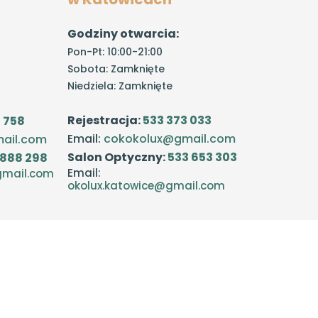
Dr n. med. J
Godziny otwarcia:
Dr n. med.
Pon-Pt: 10:00-21:00
Sobota: Zamknięte
Dr n. med. Kata
Niedziela: Zamknięte
Dr n. med. Katar
Rejestracja:
533 373 033
 758
Dr n. med. I
Email:
cokokolux@gmail.com
ail.com
Dr Anna O
Salon Optyczny:
533 653 303
 888 298
Email:
gmail.com
Dr Ann
okolux.katowice@gmail.com
Dr n. med. Julia
Dr Mic
Dr n. med. Karolina Drzy