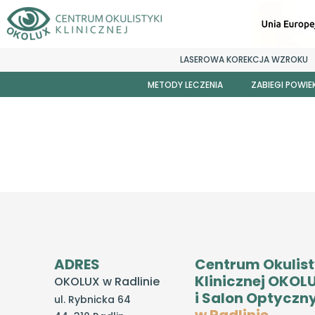
LASEROWA KOREKCJA WZROKU
METODY LECZENIA
ZABIEGI POWI
Korekcja wad wzroku PREMIUM
Wszczep soczewki fakijnej Visian ICL
Laserowa korekcja wzroku
Usuwanie zaćmy
Ortokeratologia
Okuloplastyka
ADRES
Centrum Okulist
Okulistyka dziecięca
Klinicznej OKOL
OKOLUX w Radlinie
Pierścienie śródrogówkowe INTACS
i Salon Optyczn
ul. Rybnicka 64
AMD