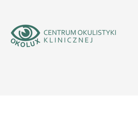
oanna Rutkowska
 Dorota Śpiewak
rzyna Jadczyk-Sorek
zyna Morawiec-Cieślar
wona Rokita-Wala
rlicka-Mosiej
a Krajewska
 Janiszewska-Salamon
hał Bogocz
zga (specjalista psychiatra)