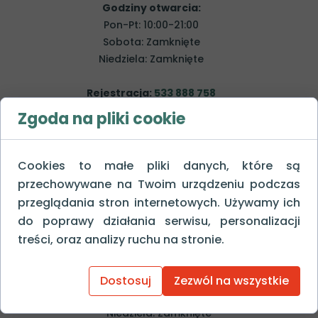
Godziny otwarcia:
Pon-Pt: 10:00-21:00
Sobota: Zamknięte
Niedziela: Zamknięte
Rejestracja:
533 888 758
Email:
cokokolux@gmail.com
Zgoda na pliki cookie
Salon Optyczny:
731 888 298
Email:
optyk.okolux@gmail.com
Cookies to małe pliki danych, które są
Centrum Okulistyki
przechowywane na Twoim urządzeniu podczas
Klinicznej OKOLUX
przeglądania stron internetowych. Używamy ich
i Salon Optyczny
do poprawy działania serwisu, personalizacji
w Katowicach
treści, oraz analizy ruchu na stronie.
Godziny otwarcia:
Pon-Pt: 10:00-21:00
Dostosuj
Zezwól na wszystkie
Sobota: Zamknięte
Niedziela: Zamknięte