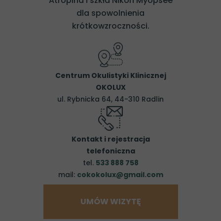
Atropina i szkła Nikon Myopsee
dla spowolnienia
krótkowzroczności.
Centrum Okulistyki Klinicznej
OKOLUX
ul. Rybnicka 64, 44-310 Radlin
Kontakt i rejestracja
telefoniczna
tel.
533 888 758
mail:
cokokolux@gmail.com
UMÓW WIZYTĘ