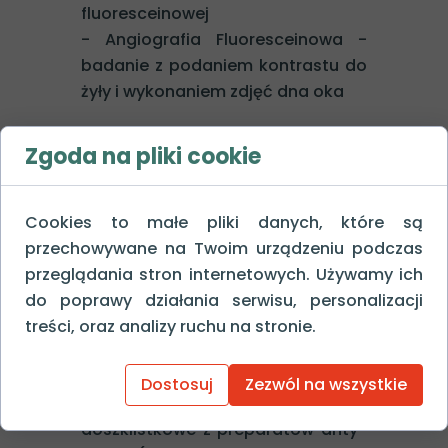
fluoresceinowej
- Angiografia Fluoresceinowa -
badanie z podaniem kontrastu do
żyły i wykonaniem zdjęć dna oka
Metody leczenia AMD
Zgoda na pliki cookie
W chwili obecnej nie ma lekarstwa
na AMD suche, jednak stosując
odpowiednie preparaty witamin i
Cookies to małe pliki danych, które są
mikroelementów można
przechowywane na Twoim urządzeniu podczas
zmniejszyć ryzyko progresji
przeglądania stron internetowych. Używamy ich
początkowego AMD do jego fazy
do poprawy działania serwisu, personalizacji
zaawansowanej lub do postaci
treści, oraz analizy ruchu na stronie.
mokrej.
W przypadku postaci wysiękowej
Dostosuj
Zezwól na wszystkie
AMD stosujemy iniekcje (zastrzyki)
doszklistkowe z preparatów anty-