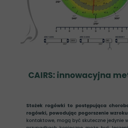
Sztuczna tęczówka
zobacz więcej...
CAIRS: innowacyjna met
Stożek rogówki to postępująca chorob
rogówki, powodując pogorszenie wzroku
kontaktowe, mogą być skuteczne jedynie 
przypadkach konieczne może być leczenie