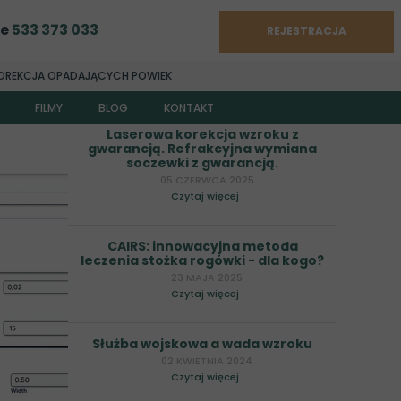
ce
533 373 033
REJESTRACJA
OREKCJA OPADAJĄCYCH POWIEK
FILMY
BLOG
KONTAKT
Laserowa korekcja wzroku z
a Fijałkowska-Cmokowicz
esteśmy?
gwarancją. Refrakcyjna wymiana
soczewki z gwarancją.
ara Rybus-Kalinowska
FAQ
05 CZERWCA 2025
Czytaj więcej
szka Urgacz-Lechowicz
arzyna Ryt
CAIRS: innowacyjna metoda
leczenia stożka rogówki - dla kogo?
ina Barańska
23 MAJA 2025
Czytaj więcej
 Beata Węglarz
 Łukasz Drzyzga
Służba wojskowa a wada wzroku
02 KWIETNIA 2024
iela Ferda-Lewińska
Czytaj więcej
a Laudy-Sip