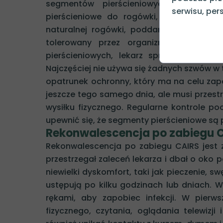
segmentów pierścieniowych. Lekarz, 
serwisu, pers
pierścieniowe do rogówki, umieszczają
naturalnej rogówki, poddanej naświetlani
tolerowany przez organizm i nie powo
pierścieniowych, lekarz sprawdzi ich p
Najczęściej nie używa się żadnych szwów w 
opatrunek ochronny, który ma na celu zap
jeszcze tego samego dnia, ale musi przestr
wysiłku fizycznego. Regularne kontrole p
upewnić się, że segmenty pierścieniowe są
Rekonwalescencja po zabiegu C
Rekonwalescencja po zabiegu CAIRS jest z
przestrzegał zaleceń lekarza i dbał o ok
niewielki dyskomfort, taki jak pieczenie, 
ustępują po kilku godzinach lub dniach. W
rękami, aby zapobiec infekcji. W pierw
fizycznego, czytania, oglądania telewizj