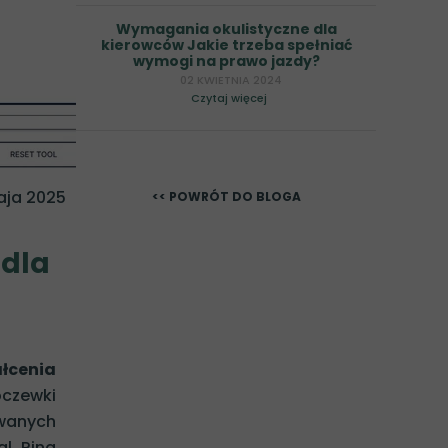
Wymagania okulistyczne dla
oanna Rutkowska
kierowców Jakie trzeba spełniać
wymogi na prawo jazdy?
 Dorota Śpiewak
02 KWIETNIA 2024
Czytaj więcej
rzyna Jadczyk-Sorek
zyna Morawiec-Cieślar
wona Rokita-Wala
aja 2025
<< POWRÓT DO BLOGA
rlicka-Mosiej
a Krajewska
 dla
 Janiszewska-Salamon
hał Bogocz
zga (specjalista psychiatra)
łcenia
oczewki
owanych
al Ring