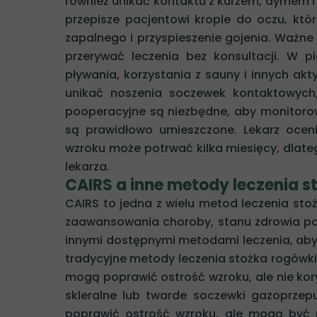
również unikać kontaktu z kurzem, dymem i
przepisze pacjentowi krople do oczu, któ
zapalnego i przyspieszenie gojenia. Ważne 
przerywać leczenia bez konsultacji. W 
pływania, korzystania z sauny i innych akt
unikać noszenia soczewek kontaktowych,
pooperacyjne są niezbędne, aby monitorow
są prawidłowo umieszczone. Lekarz oceni 
wzroku może potrwać kilka miesięcy, dlatego
lekarza.
CAIRS a inne metody leczenia s
CAIRS to jedna z wielu metod leczenia st
zaawansowania choroby, stanu zdrowia pac
innymi dostępnymi metodami leczenia, aby
tradycyjne metody leczenia stożka rogówki
mogą poprawić ostrość wzroku, ale nie kor
skleralne lub twarde soczewki gazoprzepu
poprawić ostrość wzroku, ale mogą być n