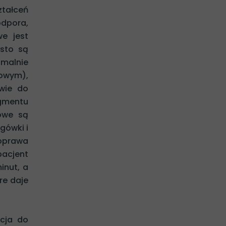
tałceń
odpora,
we jest
ęsto są
imalnie
dowym),
twie do
agmentu
iowe są
gówki i
poprawa
pacjent
inut, a
re daje
acja do