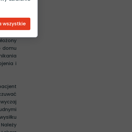
gmenty
nane z
 dobrze
a wszystkie
mentów
zczone.
ałożony
do domu
nikania
jenia i
pacjent
dczuwać
zwyczaj
rudnymi
wysiłku
 Należy