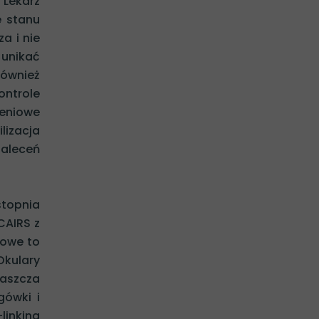
 Lekarz
e stanu
a i nie
 unikać
również
ontrole
ieniowe
lizacja
zaleceń
stopnia
CAIRS z
towe to
Okulary
łaszcza
gówki i
linking