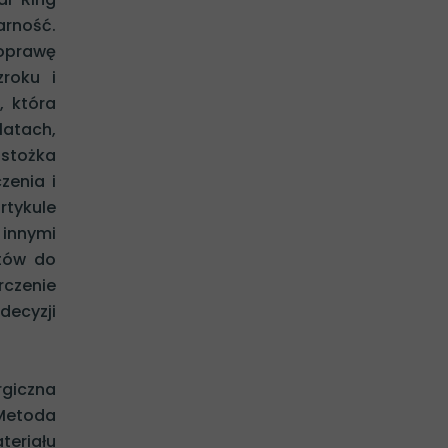
arność.
poprawę
zroku i
, która
latach,
 stożka
zenia i
rtykule
 innymi
ntów do
rczenie
ecyzji
giczna
 Metoda
teriału