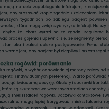
 innymi zanieczyszczeniami, które mogą podrażnić oko.
re mają na celu zapobieganie infekcjom, zmniejszeni
jest, aby stosować krople zgodnie z zaleceniami lekarz
pierwszych tygodniach po zabiegu pacjent powinien
ywności, które mogą zwiększyć ryzyko infekcji. Należy 
 chyba że lekarz wyrazi na to zgodę. Regularne k
ać proces gojenia i upewnić się, że segmenty pierśc
stan oka i zaleci dalsze postępowanie. Pełna stabi
 ważne jest, aby pacjent był cierpliwy i przestrzegał 
tożka rogówki: porównanie
ożka rogówki, a wybór odpowiedniej metody zależy od 
jenta i indywidualnych preferencji. Warto porównać 
 podjąć świadomą decyzję. Okulary i soczewki kontak
, które są skuteczne we wczesnych stadiach choroby. 
ygują zniekształceń rogówki. Soczewki kontaktowe, zw
szczalne, mogą lepiej korygować zniekształcenia ro
iewygodne w noszeniu i trudne w adaptacji. Cross-