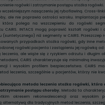
nienie rogówki i zatrzymanie postępu stożka rogówki.
wcześniejszym nasączeniu jej ryboflawiną. Cross-linki
y, ale nie poprawia ostrości wzroku. Implantacja pie
 która polega na wszczepieniu do rogówki seg
ku CAIRS. INTACS mogą poprawić kształt rogówki i 
łu (suntetycznego) niż segmenty w CAIRS. Przeszczep 
owanych przypadkach stożka rogówki, gdy inne met
odzonej rogówki pacjenta i zastąpieniu jej rogówką od
leczenia, ale wiąże się z ryzykiem odrzutu i długim 
metodami, CAIRS charakteryzuje się minimalną inwazyj
encji i wysokim profilem bezpieczeństwa. CAIRS m
od leczenia, szczególnie u pacjentów, którzy nie kwal
biecująca metoda leczenia stożka rogówki, która 
zatrzymanie postępu choroby.
Metoda ta charakteryz
rótkim okresem rekonwalescencji oraz wysokim pr
 alternatywą dla tradycyjnych metod leczenia, szczeg