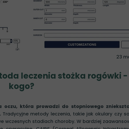
Dr n. med. J
Dr n. med.
Dr n. med. Kata
Dr n. med. Katar
Dr n. med. I
23 m
Dr Anna O
Dr Ann
oda leczenia stożka rogówki -
Dr n. med. Julia
kogo?
Dr Mic
Dr n. med. Karolina Drzy
a oczu, która prowadzi do stopniowego zniekszta
.
Tradycyjne metody leczenia, takie jak okulary czy s
we wczesnych stadiach choroby. W bardziej zaawans
 operacyjne. CAIRS (Corneal Allogeneic Intrastrom