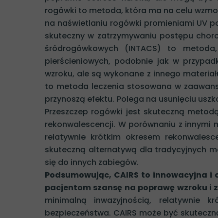
rogówki to metoda, która ma na celu wzmoc
na naświetlaniu rogówki promieniami UV po 
skuteczny w zatrzymywaniu postępu chorob
śródrogówkowych (INTACS) to metoda,
pierścieniowych, podobnie jak w przypad
wzroku, ale są wykonane z innego materia
to metoda leczenia stosowana w zaawans
przynoszą efektu. Polega na usunięciu uszk
Przeszczep rogówki jest skuteczną metodą 
rekonwalescencji. W porównaniu z innymi 
relatywnie krótkim okresem rekonwalesc
skuteczną alternatywą dla tradycyjnych met
się do innych zabiegów.
Podsumowując, CAIRS to innowacyjna i o
pacjentom szansę na poprawę wzroku i 
minimalną inwazyjnością, relatywnie k
bezpieczeństwa. CAIRS może być skuteczną