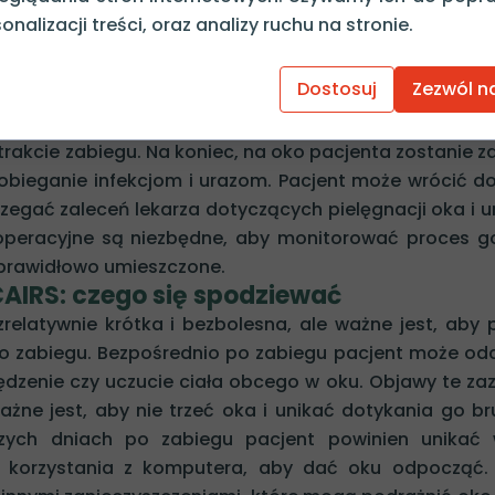
za pomocą precyzyjnych narzędzi, wprowadzi se
onalizacji treści, oraz analizy ruchu na stronie.
c je w odpowiednich miejscach. Segmenty są wyko
u promieniami gamma i liofilizacji. Dzięki temu jest
Dostosuj
Zezwól n
duje reakcji alergicznych. Po wprowadzeniu seg
ołożenie i upewni się, że są one prawidłowo umies
trakcie zabiegu. Na koniec, na oko pacjenta zostanie z
obieganie infekcjom i urazom. Pacjent może wrócić 
zegać zaleceń lekarza dotyczących pielęgnacji oka i u
ooperacyjne są niezbędne, aby monitorować proces go
 prawidłowo umieszczone.
AIRS: czego się spodziewać
relatywnie krótka i bezbolesna, ale ważne jest, aby 
o po zabiegu. Bezpośrednio po zabiegu pacjent może o
swędzenie czy uczucie ciała obcego w oku. Objawy te za
ażne jest, aby nie trzeć oka i unikać dotykania go b
szych dniach po zabiegu pacjent powinien unikać 
i i korzystania z komputera, aby dać oku odpocząć.