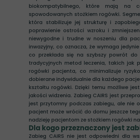
biokompatybilnego, które mają na cel
spowodowanych stożkiem rogówki. Segment
która stabilizuje jej strukturę i zapob
poprawienie ostrości wzroku i zmniejsze
niewygodne i trudne w noszeniu dla pac
inwazyjny, co oznacza, że wymaga jedyni
co przekłada się na szybszy powrót do 
tradycyjnych metod leczenia, takich jak
rogówki pacjenta, co minimalizuje ryzyk
dobierane indywidualnie dla każdego pacje
kształtu rogówki. Dzięki temu możliwe je
jakości widzenia. Zabieg CAIRS jest przep
jest przytomny podczas zabiegu, ale nie 
pacjent może wrócić do domu jeszcze tego
nadzieję pacjentom ze stożkiem rogówki na
Dla kogo przeznaczony jest zabi
Zabieg CAIRS nie jest odpowiedni dla ws