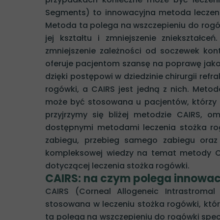
Segments) to innowacyjna metoda leczenia
Metoda ta polega na wszczepieniu do rogó
jej kształtu i zmniejszenie zniekształce
zmniejszenie zależności od soczewek kon
oferuje pacjentom szansę na poprawę jakoś
dzięki postępowi w dziedzinie chirurgii ref
rogówki, a CAIRS jest jedną z nich. Meto
może być stosowana u pacjentów, którzy ni
przyjrzymy się bliżej metodzie CAIRS, 
dostępnymi metodami leczenia stożka ro
zabiegu, przebieg samego zabiegu oraz 
kompleksowej wiedzy na temat metody C
dotyczącej leczenia stożka rogówki.
CAIRS: na czym polega innowac
CAIRS (Corneal Allogeneic Intrastrom
stosowana w leczeniu stożka rogówki, któr
ta polega na wszczepieniu do rogówki spe