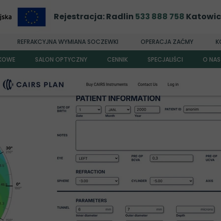
Rejestracja: Radlin
533 888 758
Katowi
REFRAKCYJNA WYMIANA SOCZEWKI
OPERACJA ZAĆMY
K
EKOWE
SALON OPTYCZNY
CENNIK
SPECJALIŚCI
O NAS
Dr n. med. Gracjan
Kim j
Dr n. med. Barb
Dr n. med. Agnie
Dr Kat
Dr Karol
Dr n. med.
Dr n. med.
Dr n. med. Dan
Dr Ann