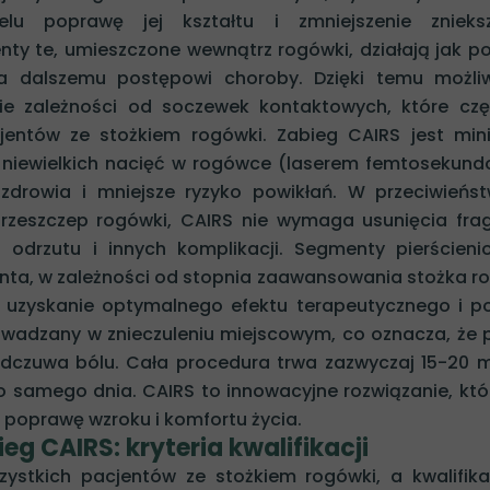
u poprawę jej kształtu i zmniejszenie znieksz
y te, umieszczone wewnątrz rogówki, działają jak p
iega dalszemu postępowi choroby. Dzięki temu możli
nie zależności od soczewek kontaktowych, które cz
jentów ze stożkiem rogówki. Zabieg CAIRS jest min
e niewielkich nacięć w rogówce (laserem femtosekun
zdrowia i mniejsze ryzyko powikłań. W przeciwieńs
 przeszczep rogówki, CAIRS nie wymaga usunięcia fr
o odrzutu i innych komplikacji. Segmenty pierścien
nta, w zależności od stopnia zaawansowania stożka ro
st uzyskanie optymalnego efektu terapeutycznego i 
rowadzany w znieczuleniu miejscowym, co oznacza, że 
odczuwa bólu. Cała procedura trwa zazwyczaj 15-20 m
 samego dnia. CAIRS to innowacyjne rozwiązanie, któ
 poprawę wzroku i komfortu życia.
eg CAIRS: kryteria kwalifikacji
zystkich pacjentów ze stożkiem rogówki, a kwalifik