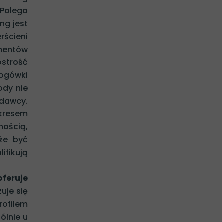
 Polega
ng jest
rścieni
mentów
ostrość
rogówki
ody nie
 dawcy.
okresem
nością,
oże być
ifikują
oferuje
uje się
ofilem
ólnie u