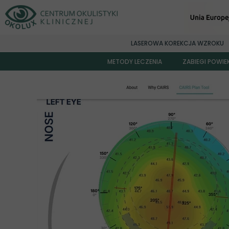
LASEROWA KOREKCJA WZROKU
METODY LECZENIA
ZABIEGI POWI
Korekcja wad wzroku PREMIUM
Wszczep soczewki fakijnej Visian ICL
Laserowa korekcja wzroku
Usuwanie zaćmy
Ortokeratologia
Okuloplastyka
Okulistyka dziecięca
Pierścienie śródrogówkowe INTACS
AMD