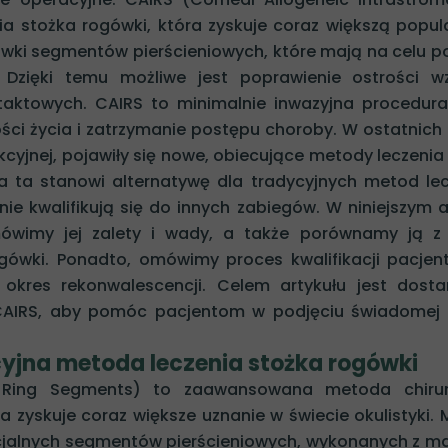
 stożka rogówki, która zyskuje coraz większą popul
wki segmentów pierścieniowych, które mają na celu 
ń. Dzięki temu możliwe jest poprawienie ostrości w
taktowych. CAIRS to minimalnie inwazyjna procedura
ci życia i zatrzymanie postępu choroby. W ostatnich 
rakcyjnej, pojawiły się nowe, obiecujące metody leczenia
da ta stanowi alternatywę dla tradycyjnych metod lec
e kwalifikują się do innych zabiegów. W niniejszym a
omówimy jej zalety i wady, a także porównamy ją z
gówki. Ponadto, omówimy proces kwalifikacji pacje
okres rekonwalescencji. Celem artykułu jest dosta
AIRS, aby pomóc pacjentom w podjęciu świadomej d
yjna metoda leczenia stożka rogówki
al Ring Segments) to zaawansowana metoda chirur
a zyskuje coraz większe uznanie w świecie okulistyki.
cjalnych segmentów pierścieniowych, wykonanych z ma